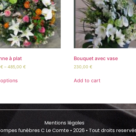
ne à plat
Bouquet avec vase
0
€
–
485,00
€
230,00
€
 options
Add to cart
Mentions légales
ompes funèbres C Le Comte • 2026 • Tout droits reservé