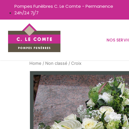
Pompes Funèbres C. Le Comte - Permanence
24h/24 7j/7
NOS SERVI
Home
/
Non classé
/ Croix