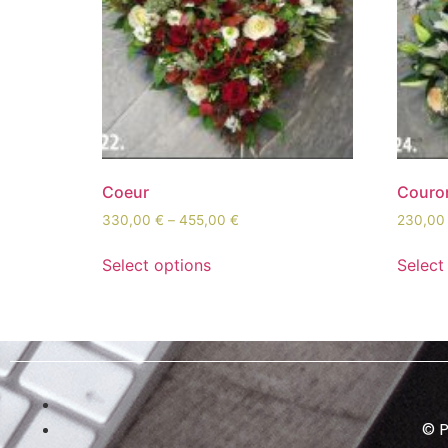
Coeur
Couron
330,00
€
–
455,00
€
230,0
Select options
Select
© P