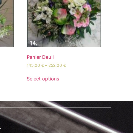
Panier Deuil
145,00
€
–
252,00
€
Select options
s