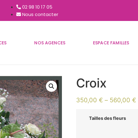
02 98 10 17 05
Nous contacter
CES
NOS AGENCES
ESPACE FAMILLES
Croix
350,00
€
–
560,00
€
Tailles des fleurs