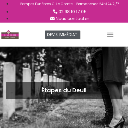
Pompes Funèbres C. Le Comte - Permanence 24h/24 7j/7
02 98 10 17 05
Nous contacter
DEVIS IMMÉDIAT
NOS SERVICES
NOS AGENCES
ESPACE FAMILLES
Étapes du Deuil